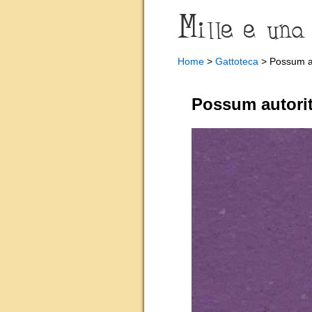
Home
>
Gattoteca
> Possum au
Possum autorit