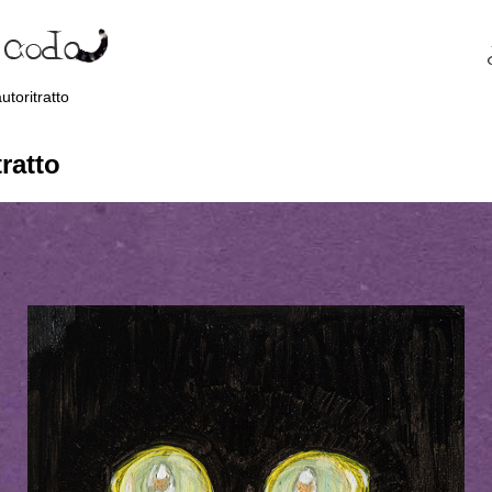
toritratto
ratto