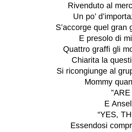
Rivenduto al mer
Un po’ d’importa
S’accorge quel gran ga
E presolo di mir
Quattro graffi gli 
Chiarita la quest
Si ricongiunge al gru
Mommy quand
”ARE
E Ansel
“YES, TH
Essendosi compre