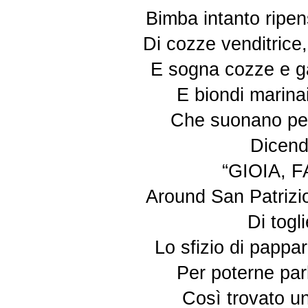
Bimba intanto ripe
Di cozze venditrice
E sogna cozze e ga
E biondi marinai
Che suonano per 
Dicendo
“GIOIA, 
Around San Patrizi
Di togli
Lo sfizio di pappa
Per poterne parl
Così trovato un