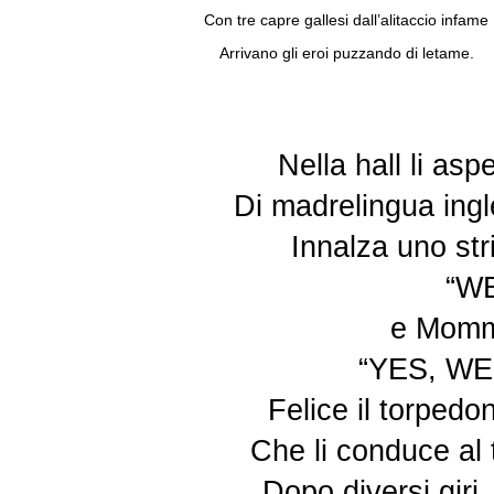
Con tre capre gallesi dall’alitaccio infame
Arrivano gli eroi puzzando di letame.
Nella hall li asp
Di madrelingua ing
Innalza uno str
“W
e Mommy
“YES, WE
Felice il torpedo
Che li conduce al 
Dopo diversi giri