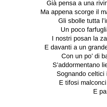
Già pensa a una rivin
Ma appena scorge il mar
Gli sbolle tutta l
Un poco farfugli
I nostri posan la z
E davanti a un grande
Con un po’ di b
S’addormentano liet
Sognando celtici i
E tifosi malconc
E pas