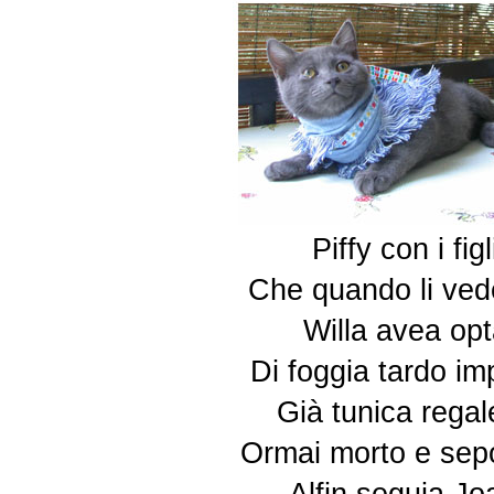
Piffy con i fig
Che quando li vede
Willa avea opt
Di foggia tardo im
Già tunica rega
Ormai morto e sepo