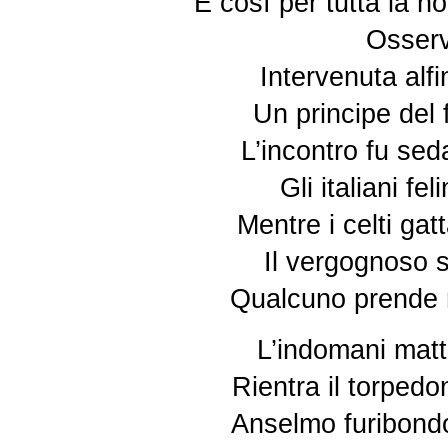
E così per tutta la 
Osserv
Intervenuta alf
Un principe del 
L’incontro fu sed
Gli italiani fe
Mentre i celti gat
Il vergognoso s
Qualcuno prende mo
L’indomani matt
Rientra il torped
Anselmo furibondo 