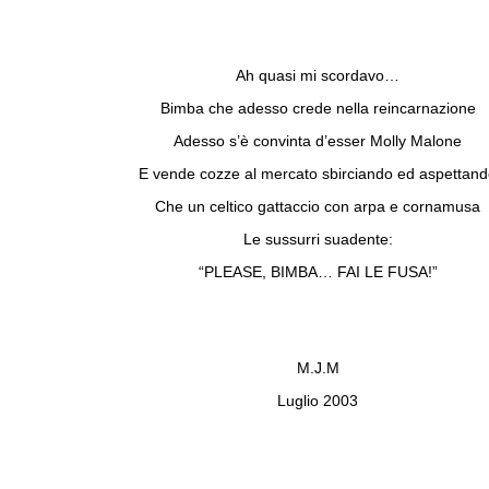
Ah quasi mi scordavo…
Bimba che adesso crede nella reincarnazione
Adesso s’è convinta d’esser Molly Malone
E vende cozze al mercato sbirciando ed aspettan
Che un celtico gattaccio con arpa e cornamusa
Le sussurri suadente:
“PLEASE, BIMBA… FAI LE FUSA!”
M.J.M
Luglio 2003